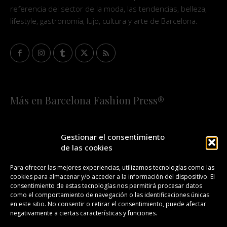
referencia del sector de la moda, las tendencias, belleza,
lifestyle, gastronomía, lujo, cultura y arte de Barcelona.
Más en Barcelona Fashion Press®
HOME
QUIÉNES SOMOS
STAFF
Gestionar el consentimiento
de las cookies
¡SUSCRÍBETE A NUESTRA FASHION NEWS!
Para ofrecer las mejores experiencias, utilizamos tecnologías como las
cookies para almacenar y/o acceder a la información del dispositivo. El
CONTACTO
REDACCIÓN
PUBLICIDAD
consentimiento de estas tecnologías nos permitirá procesar datos
como el comportamiento de navegación o las identificaciones únicas
ISSN 2385-4839
DL B 27443-2014
en este sitio. No consentir o retirar el consentimiento, puede afectar
negativamente a ciertas características y funciones.
GESTIÓN DE LA ORGANIZACIÓN