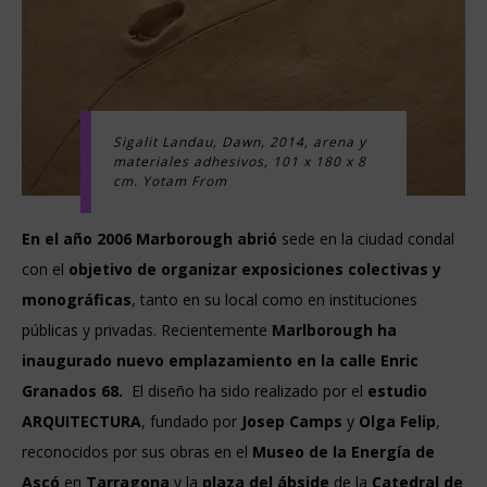
Sigalit Landau, Dawn, 2014, arena y
materiales adhesivos, 101 x 180 x 8
cm. Yotam From
En el año 2006 Marborough abrió
sede en la ciudad condal
con el
objetivo de organizar exposiciones colectivas y
monográficas
, tanto en su local como en instituciones
públicas y privadas. Recientemente
Marlborough ha
inaugurado nuevo emplazamiento en la calle Enric
Granados 68.
El diseño ha sido realizado por el
estudio
ARQUITECTURA
, fundado por
Josep Camps
y
Olga Felip
,
reconocidos por sus obras en el
Museo de la Energía de
Ascó
en
Tarragona
y la
plaza del ábside
de la
Catedral de