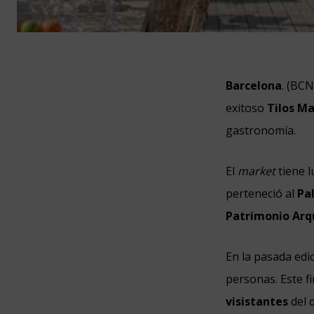
Barcelona
. (BC
exitoso
Tilos M
gastronomía.
El
market
tiene 
perteneció al
Pa
Patrimonio Arqu
En la pasada edi
personas. Este fi
visistantes
del 