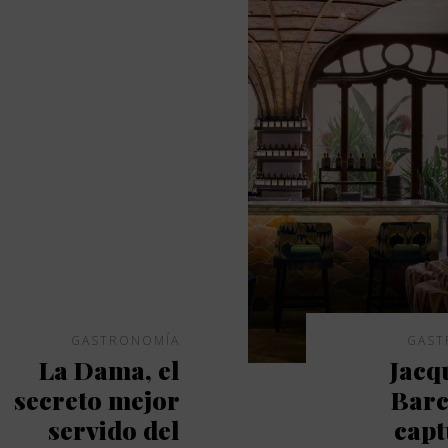
GASTRONOMÍA
GAST
La Dama, el
Jacq
secreto mejor
Barc
servido del
capt