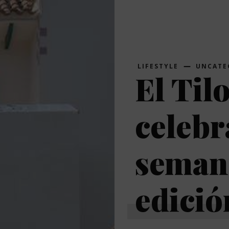
LIFESTYLE
UNCATE
El Til
celebr
semana
edició