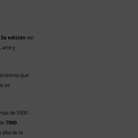
a
3a edición
del
 arte y
Barcelona que
s es
 más de 5000
de
7000
 alta de la