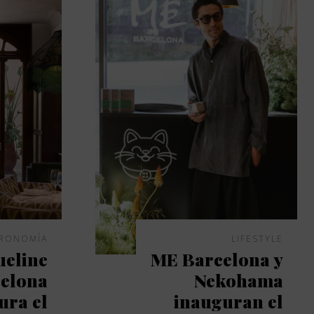
RONOMÍA
LIFESTYLE
ueline
ME Barcelona y
elona
Nekohama
ura el
inauguran el