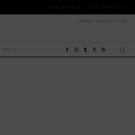
ISSN 2385-4839
DL B 27443-2014
VIERNES, AGOSTO 7, 2026
ARTE