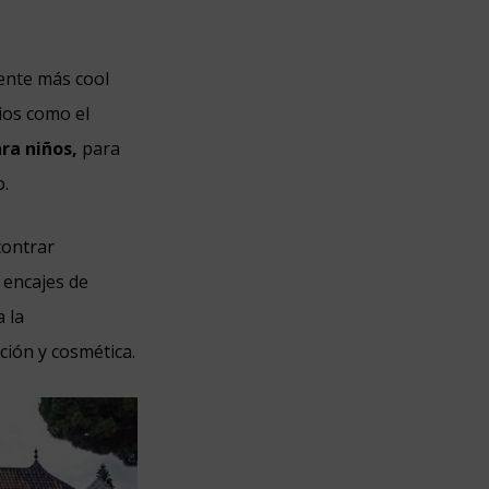
iente más cool
ios como el
ara niños,
para
o.
contrar
n encajes de
 la
ción y cosmética.