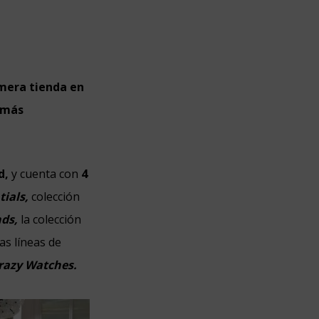
imera tienda en
 más
d,
y cuenta con
4
tials,
colección
ds,
la colección
as líneas de
razy Watches.