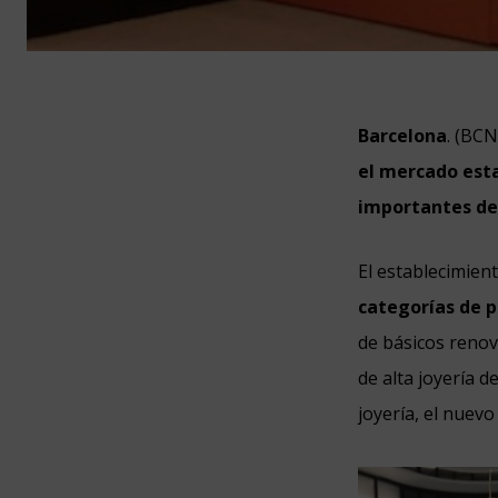
Barcelona
. (BC
el mercado esta
importantes de
El establecimien
categorías de p
de básicos reno
de alta joyería d
joyería, el nuev