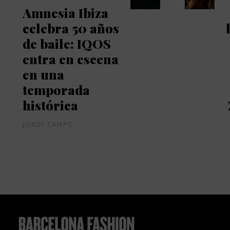
Amnesia Ibiza
celebra 50 años
de baile: IQOS
entra en escena
en una
temporada
histórica
JORDI CAMPO