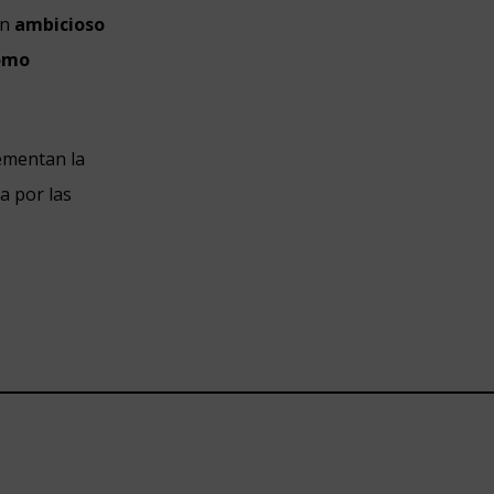
un
ambicioso
como
ementan la
ta por las