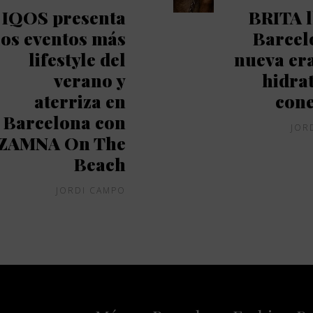
IQOS presenta
BRITA l
los eventos más
Barcel
lifestyle del
nueva era
verano y
hidra
aterriza en
con
Barcelona con
JOR
ZAMNA On The
Beach
JORDI CAMPO