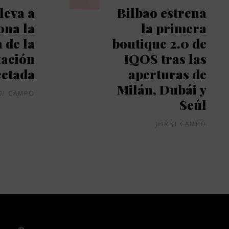
leva a
Bilbao estrena
ona la
la primera
 de la
boutique 2.0 de
tación
IQOS tras las
ectada
aperturas de
Milán, Dubái y
DI CAMPO
Seúl
JORDI CAMPO