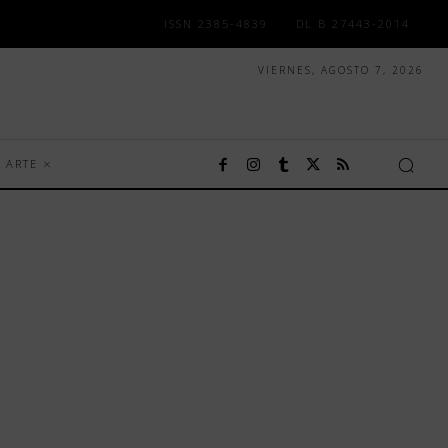
ISSN 2385-4839
DL B 27443-2014
VIERNES, AGOSTO 7, 2026
ARTE