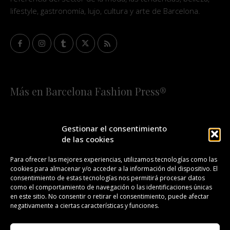
lifestyle, gastronomía, lujo, cultura y arte de Barcelona.
Más en Barcelona Fashion Press®
HOME
QUIÉNES SOMOS
STAFF
Gestionar el consentimiento
de las cookies
¡SUSCRÍBETE A NUESTRA FASHION NEWS!
Para ofrecer las mejores experiencias, utilizamos tecnologías como las
cookies para almacenar y/o acceder a la información del dispositivo. El
CONTACTO
REDACCIÓN
PUBLICIDAD
consentimiento de estas tecnologías nos permitirá procesar datos
como el comportamiento de navegación o las identificaciones únicas
ISSN 2385-4839
DL B 27443-2014
en este sitio. No consentir o retirar el consentimiento, puede afectar
negativamente a ciertas características y funciones.
GESTIÓN DE LA ORGANIZACIÓN