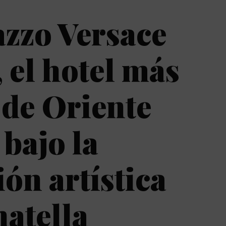
azzo Versace
 el hotel más
 de Oriente
bajo la
ión artística
atella