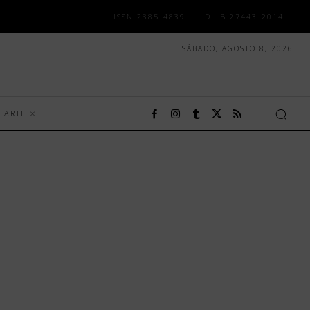
ISSN 2385-4839
DL B 27443-2014
SÁBADO, AGOSTO 8, 2026
ARTE