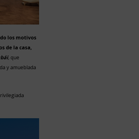
do los motivos
s de la casa,
ubái
,
que
rada y amueblada
rivilegiada
.