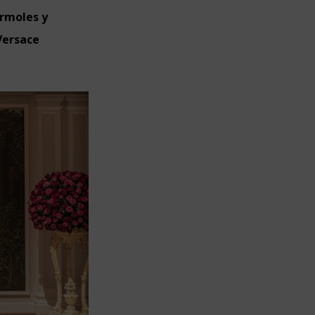
ármoles y
 Versace