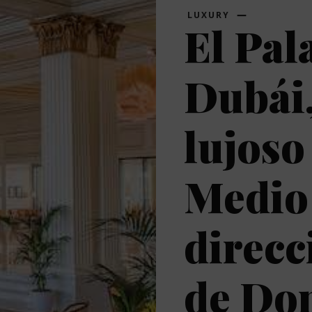
LUXURY
El Pal
Dubái,
lujoso
Medio 
direcc
de Don