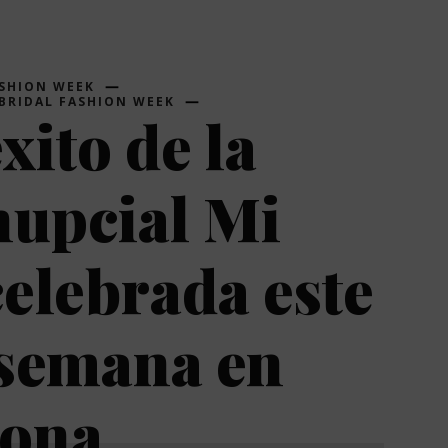
ASHION WEEK
BRIDAL FASHION WEEK
xito de la
nupcial Mi
elebrada este
 semana en
lona