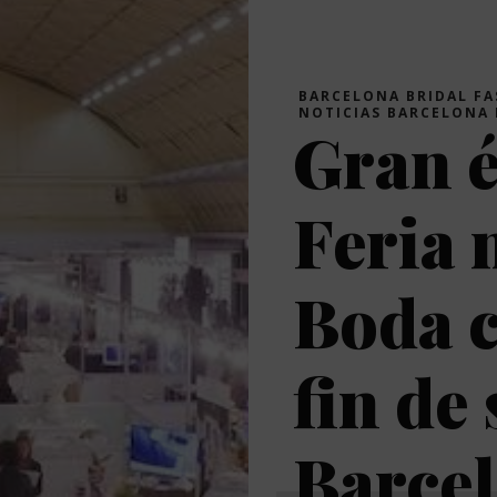
BARCELONA BRIDAL F
NOTICIAS BARCELONA 
Gran é
Feria 
Boda c
fin de
Barce