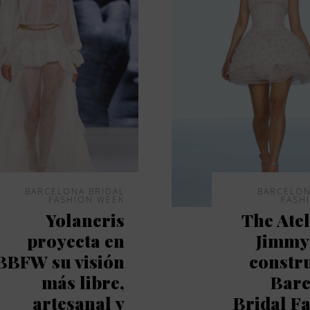
BARCELONA BRIDAL
BARCELON
FASHION WEEK
FASH
Yolancris
The Atel
proyecta en
Jimmy
BBFW su visión
constr
más libre,
Barc
artesanal y
Bridal F