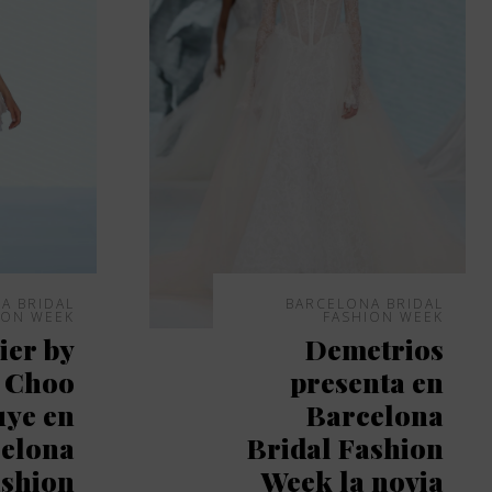
A BRIDAL
BARCELONA BRIDAL
ION WEEK
FASHION WEEK
ier by
Demetrios
 Choo
presenta en
uye en
Barcelona
elona
Bridal Fashion
ashion
Week la novia