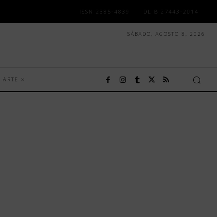
ISSN 2385-4839
DL B 27443-2014
SÁBADO, AGOSTO 8, 2026
ARTE