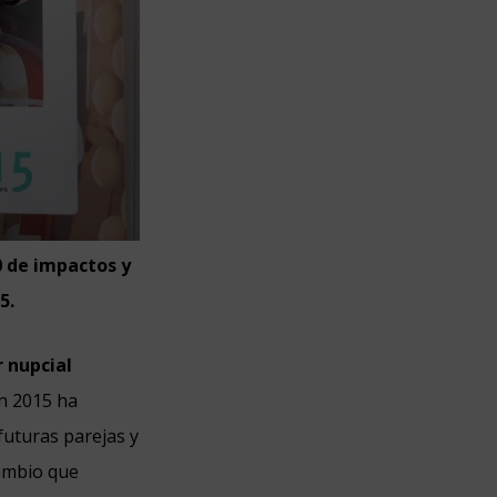
0 de impactos y
5.
r nupcial
ón 2015 ha
futuras parejas y
cambio que