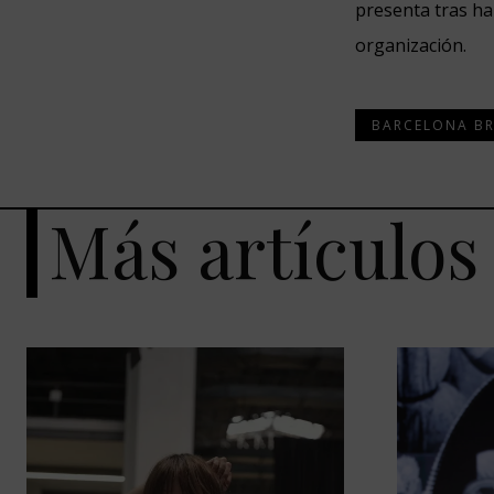
presenta tras ha
organización.
BARCELONA BR
Más artículos