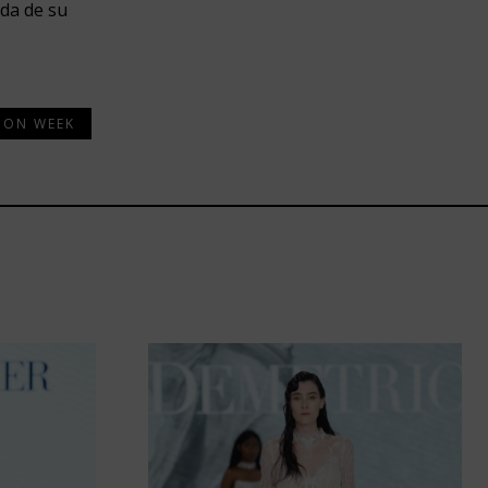
da de su
ION WEEK