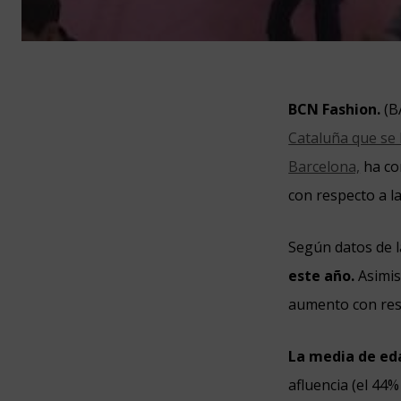
BCN Fashion.
(B
Cataluña que se 
Barcelona,
ha co
con respecto a la
Según datos de l
este año.
Asimis
aumento con resp
La media de eda
afluencia (el 44%