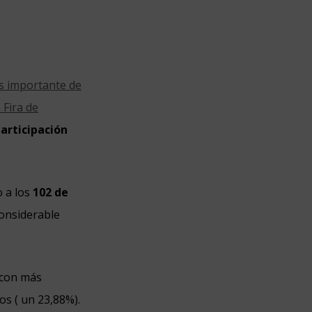
ás importante de
 Fira de
participación
o a los
102 de
considerable
 con más
os ( un 23,88%).