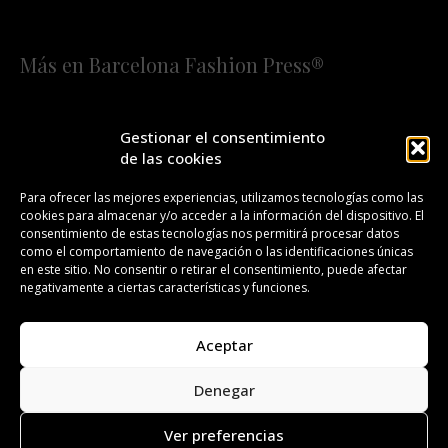
Más en Barcelona Fashion Press®
HOME
QUIÉNES SOMOS
STAFF
Gestionar el consentimiento
de las cookies
¡SUSCRÍBETE A NUESTRA FASHION NEWS!
Para ofrecer las mejores experiencias, utilizamos tecnologías como las
cookies para almacenar y/o acceder a la información del dispositivo. El
CONTACTO
REDACCIÓN
PUBLICIDAD
consentimiento de estas tecnologías nos permitirá procesar datos
como el comportamiento de navegación o las identificaciones únicas
ISSN 2385-4839
DL B 27443-2014
en este sitio. No consentir o retirar el consentimiento, puede afectar
negativamente a ciertas características y funciones.
GESTIÓN DE LA ORGANIZACIÓN
Aceptar
©BARCELONA FASHION PRESS®/™
Denegar
Todos los derechos reservados. Copyright 2008-2024.
Barcelona Fashion Press®/™ es una marca registrada.
Ver preferencias