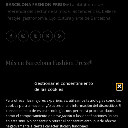
BARCELONA FASHION PRESS®
La plataforma de
referencia del sector de la moda, las tendencias, belleza,
lifestyle, gastronomía, lujo, cultura y arte de Barcelona.
Más en Barcelona Fashion Press®
HOME
QUIÉNES SOMOS
STAFF
Gestionar el consentimiento
de las cookies
¡SUSCRÍBETE A NUESTRA FASHION NEWS!
Para ofrecer las mejores experiencias, utilizamos tecnologías como las
cookies para almacenar y/o acceder a la información del dispositivo. El
CONTACTO
REDACCIÓN
PUBLICIDAD
consentimiento de estas tecnologías nos permitirá procesar datos
como el comportamiento de navegación o las identificaciones únicas
ISSN 2385-4839
DL B 27443-2014
en este sitio. No consentir o retirar el consentimiento, puede afectar
negativamente a ciertas características y funciones.