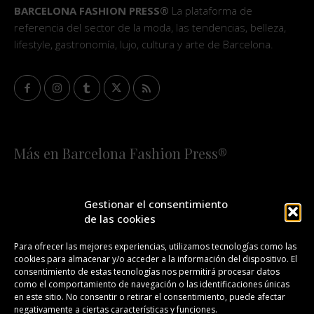
BARCELONA FASHION PRESS®
La plataforma de
referencia del sector de la moda, las tendencias, belleza,
lifestyle, gastronomía, lujo, cultura y arte de Barcelona.
Más en Barcelona Fashion Press®
HOME
QUIÉNES SOMOS
STAFF
Gestionar el consentimiento
de las cookies
¡SUSCRÍBETE A NUESTRA FASHION NEWS!
Para ofrecer las mejores experiencias, utilizamos tecnologías como las
cookies para almacenar y/o acceder a la información del dispositivo. El
CONTACTO
REDACCIÓN
PUBLICIDAD
consentimiento de estas tecnologías nos permitirá procesar datos
como el comportamiento de navegación o las identificaciones únicas
ISSN 2385-4839
DL B 27443-2014
en este sitio. No consentir o retirar el consentimiento, puede afectar
negativamente a ciertas características y funciones.