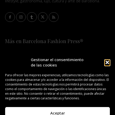
lifestyle, gastronomía, lujo, cultura y arte de Barcelona.
Más en Barcelona Fashion Press®
HOME
QUIÉNES SOMOS
STAFF
Gestionar el consentimiento
de las cookies
¡SUSCRÍBETE A NUESTRA FASHION NEWS!
Para ofrecer las mejores experiencias, utilizamos tecnologías como las
cookies para almacenar y/o acceder a la información del dispositivo. El
CONTACTO
REDACCIÓN
PUBLICIDAD
consentimiento de estas tecnologías nos permitirá procesar datos
como el comportamiento de navegación o las identificaciones únicas
ISSN 2385-4839
DL B 27443-2014
en este sitio. No consentir o retirar el consentimiento, puede afectar
negativamente a ciertas características y funciones.
GESTIÓN DE LA ORGANIZACIÓN
Aceptar