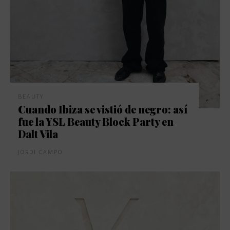
BEAUTY
Cuando Ibiza se vistió de negro: así
fue la YSL Beauty Block Party en
Dalt Vila
JORDI CAMPO