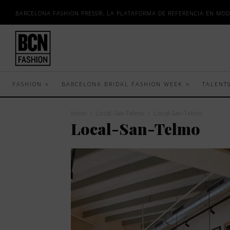
BARCELONA FASHION PRESS®, LA PLATAFORMA DE REFERENCIA EN MOD
FASHION
BARCELONA BRIDAL FASHION WEEK
TALENT
Inicio
Local-San-Telmo
Local-San-Telmo
Local-San-Telmo