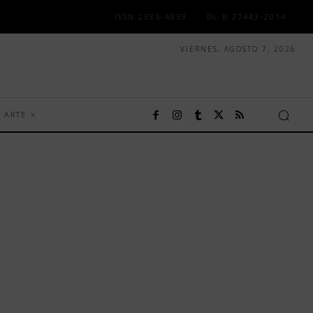
ISSN 2385-4839
DL B 27443-2014
VIERNES, AGOSTO 7, 2026
ARTE