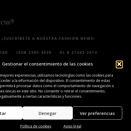
ress®
¡SUSCRÍBETE A NUESTRA FASHION NEWS!
DAD
ISSN 2385-4839
DL B 27443-2014
Gestionar el consentimiento de las cookies
 mejores experiencias, utilizamos tecnologías como las cookies para
ceder a la información del dispositivo. El consentimiento de estas
 permitirá procesar datos como el comportamiento de navegación o
nes únicas en este sitio. No consentir o retirar el consentimiento,
gativamente a ciertas características y funciones.
tar
Denegar
Ver preferencias
Política de cookies
Aviso legal