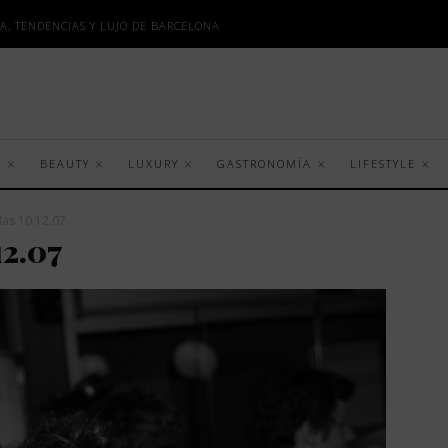
A, TENDENCIAS Y LUJO DE BARCELONA
S
BEAUTY
LUXURY
GASTRONOMÍA
LIFESTYLE
las 10.12.07
12.07