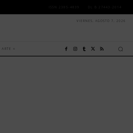
ISSN 2385-4839
DL B 27443-2014
VIERNES, AGOSTO 7, 2026
ARTE