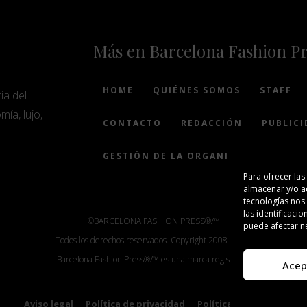
Más en Barcelona Fashion P
HOME
QUIÉNES SOMOS
STAFF
ia del
mía, lujo,
CONTACTO
REDACCIÓN
PUBLICI
GESTIÓN DE LA ORGANIZACIÓN
Para ofrecer las
almacenar y/o ac
tecnologías nos
las identificacio
©BARCELONA FASHION PRESS®/™
puede afectar ne
Todos los derechos reservados. Copyright 2008-2024.
Barcelona Fashion Press®/™ es una marca registrada.
Acep
Aviso legal
Política de privacidad
Política de cookies