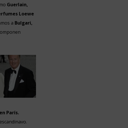
como
Guerlain,
erfumes Loewe
ramos a
Bulgari,
a componen
en París.
 escandinavo.