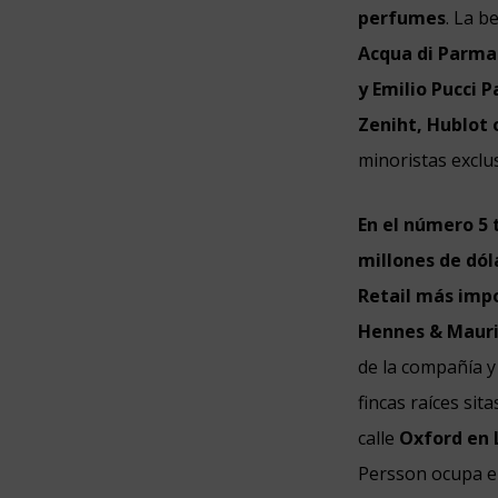
perfumes
. La b
Acqua di Parma
y
Emilio Pucci 
Zeniht, Hublot 
minoristas excl
En el número 5 
millones de dól
Retail más imp
Hennes & Maurit
de la compañía y
fincas raíces si
calle
Oxford en 
Persson ocupa el