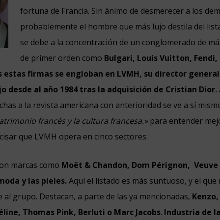
fortuna de Francia. Sin ánimo de desmerecer a los dem
probablemente el hombre que más lujo destila del list
se debe a la concentración de un conglomerado de má
de primer orden como
Bulgari, Louis Vuitton, Fendi
 estas firmas se engloban en LVMH, su director general
o desde al año 1984 tras la adquisición de Cristian Dior.
chas a la revista americana con anterioridad se ve a sí mis
trimonio francés y la cultura francesa.»
para entender mej
cisar que LVMH opera en cinco sectores:
on marcas como
Moët & Chandon
,
Dom Pérignon
,
Veuve 
moda y las pieles.
Aquí el listado es más suntuoso, y el qu
e al grupo. Destacan, a parte de las ya mencionadas,
Kenzo,
éline, Thomas Pink, Berluti o Marc Jacobs
.
Industria de l