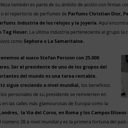
elleza también es parte de su ámbito de acción con firmas 
o el repertorio de perfumes de
Parfums Christian Dior,
P
Parfums
.
Industria de los relojes y la joyería
. Aquí encont
o Tag Heuer.
La última industria perteneciente al grupo l
usivos como
Sephora o La Samaritaine.
tenemos al sueco Stefan Persson con 25.000
ares.
Ser el presidente de uno de los grupos del
ortantes del mundo es una tarea rentable.
z sigue creciendo a nivel mundial,
los beneficios
 los personales de su presidente se reinvierten en
tas en las calles más glamourosas de Europa como la
Londres,
la Via del Corso, en Roma y los Campos Elíseos 
 número 28 a nivel mundial y es la primera fortuna del país