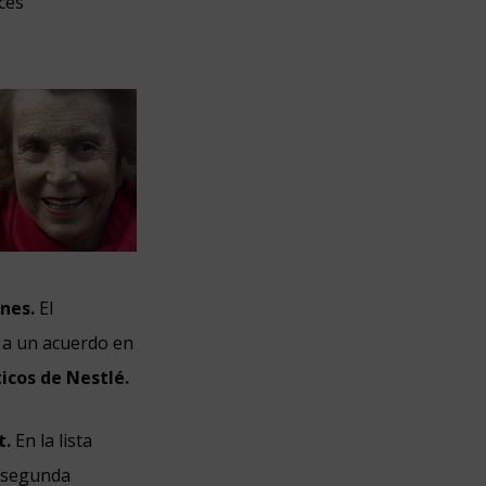
íces
nes.
El
s a un acuerdo en
icos de Nestlé.
t.
En la lista
a segunda