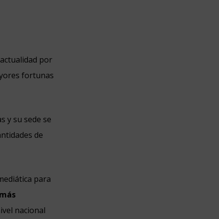
 actualidad por
ayores fortunas
as y su sede se
antidades de
mediática para
 más
ivel nacional