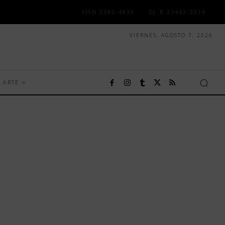
ISSN 2385-4839
DL B 27443-2014
VIERNES, AGOSTO 7, 2026
ARTE