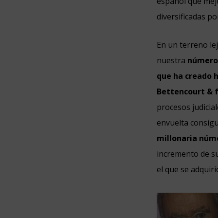
español que mejor
diversificadas p
En un terreno le
nuestra
número 
que ha creado 
Bettencourt & f
procesos judicial
envuelta consigu
millonaria núme
incremento de su
el que se adquiri