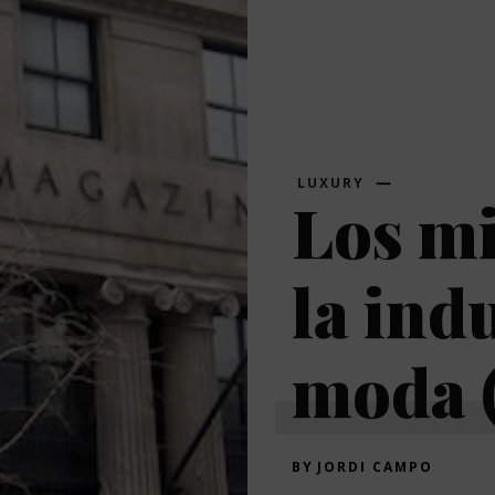
LUXURY
Los mi
la indu
moda (
BY
JORDI CAMPO