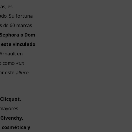
ás, es
ado. Su fortuna
s de 60 marcas
, Sephora o Dom
 esta vinculado
Arnault en
mo como
«un
or este
allure
Clicquot.
e mayores
 Givenchy,
a cosmética y