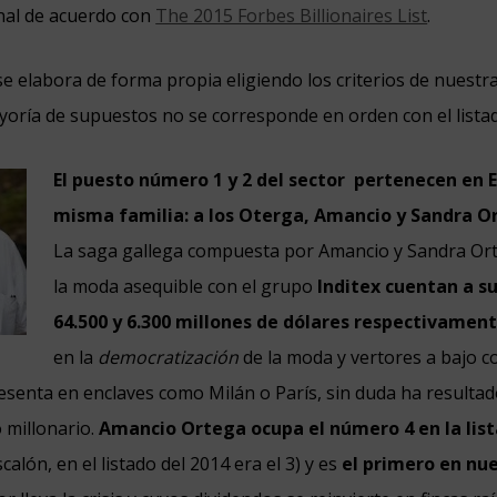
nal de acuerdo con
The 2015 Forbes Billionaires List
.
e elabora de forma propia eligiendo los criterios de nuestra 
ayoría de supuestos no se corresponde en orden con el lista
El puesto número 1 y 2 del sector
pertenecen en E
misma familia: a los Oterga, Amancio y Sandra O
La saga gallega compuesta por Amancio y Sandra Ort
la moda asequible con el grupo
Inditex cuentan a s
64.500 y 6.300 millones de dólares respectivamen
en la
democratización
de la moda y vertores a bajo c
esenta en enclaves como Milán o París, sin duda ha resulta
o millonario.
Amancio Ortega ocupa el número 4 en la lis
alón, en el listado del 2014 era el 3) y es
el primero en nue