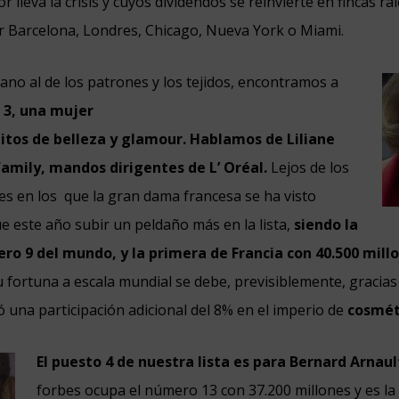
 lleva la crisis y cuyos dividendos se reinvierte en fincas ra
or Barcelona, Londres, Chicago, Nueva York o Miami.
jano al de los patrones y los tejidos, encontramos a
3, una mujer
hitos de belleza y glamour. Hablamos de
Liliane
amily, mandos dirigentes de L’ Oréal.
Lejos de los
es en los
que la gran dama francesa se ha visto
e este año subir un peldaño más en la lista,
siendo la
ro 9 del mundo, y la primera de Francia con 40.500 millo
 fortuna a escala mundial se debe, previsiblemente, gracia
ó una participación adicional del 8% en el imperio de
cosmét
El puesto 4 de nuestra lista es para Bernard Arnaul
forbes ocupa el número 13 con
37.200 millones y es l