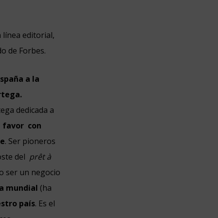
línea editorial,
do de Forbes.
spaña a la
rtega.
ega dedicada a
u favor con
te
. Ser pioneros
oste del
prêt à
do ser un negocio
ta mundial
(ha
stro país
. Es el