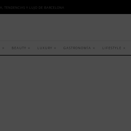
A, TENDENCIAS Y LUJO DE BARCELONA
S
BEAUTY
LUXURY
GASTRONOMÍA
LIFESTYLE