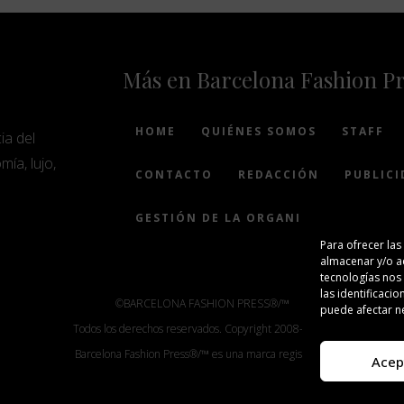
Más en Barcelona Fashion P
HOME
QUIÉNES SOMOS
STAFF
ia del
mía, lujo,
CONTACTO
REDACCIÓN
PUBLICI
GESTIÓN DE LA ORGANIZACIÓN
Para ofrecer las
almacenar y/o ac
tecnologías nos
las identificacio
©BARCELONA FASHION PRESS®/™
puede afectar ne
Todos los derechos reservados. Copyright 2008-2024.
Barcelona Fashion Press®/™ es una marca registrada.
Acep