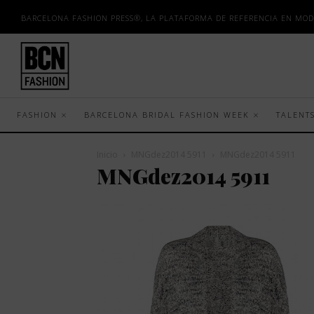
BARCELONA FASHION PRESS®, LA PLATAFORMA DE REFERENCIA EN MOD
FASHION
BARCELONA BRIDAL FASHION WEEK
TALENT
Inicio
MNGdez2014 5911
MNGdez2014 5911
MNGdez2014 5911