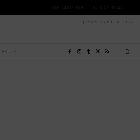
ISSN 2385-4839
DL B 27443-2014
JUEVES, AGOSTO 6, 2026
ARTE