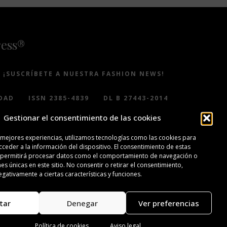
ress®
¡SUSCRÍBETE A NUESTRA FASHION NEWS!
DAD
ISSN 2385-4839
DL B 27443-2014
Gestionar el consentimiento de las cookies
 mejores experiencias, utilizamos tecnologías como las cookies para
ceder a la información del dispositivo. El consentimiento de estas
 permitirá procesar datos como el comportamiento de navegación o
nes únicas en este sitio. No consentir o retirar el consentimiento,
gativamente a ciertas características y funciones.
tar
Denegar
Ver preferencias
Política de cookies
Aviso legal