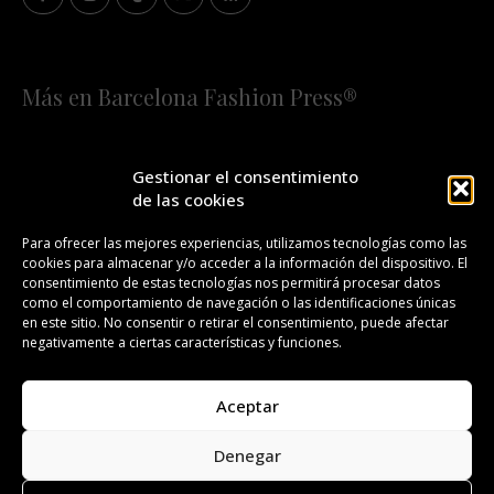
Más en Barcelona Fashion Press®
HOME
QUIÉNES SOMOS
STAFF
Gestionar el consentimiento
de las cookies
¡SUSCRÍBETE A NUESTRA FASHION NEWS!
Para ofrecer las mejores experiencias, utilizamos tecnologías como las
cookies para almacenar y/o acceder a la información del dispositivo. El
CONTACTO
REDACCIÓN
PUBLICIDAD
consentimiento de estas tecnologías nos permitirá procesar datos
como el comportamiento de navegación o las identificaciones únicas
ISSN 2385-4839
DL B 27443-2014
en este sitio. No consentir o retirar el consentimiento, puede afectar
negativamente a ciertas características y funciones.
GESTIÓN DE LA ORGANIZACIÓN
Aceptar
©BARCELONA FASHION PRESS®/™
Denegar
Todos los derechos reservados. Copyright 2008-2024.
Barcelona Fashion Press®/™ es una marca registrada.