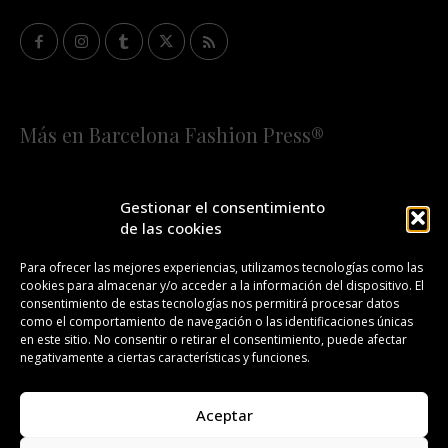
Más en Barcelona Fashion Press®
HOME
QUIÉNES SOMOS
STAFF
Gestionar el consentimiento
de las cookies
¡SUSCRÍBETE A NUESTRA FASHION NEWS!
Para ofrecer las mejores experiencias, utilizamos tecnologías como las
cookies para almacenar y/o acceder a la información del dispositivo. El
CONTACTO
REDACCIÓN
PUBLICIDAD
consentimiento de estas tecnologías nos permitirá procesar datos
como el comportamiento de navegación o las identificaciones únicas
ISSN 2385-4839
DL B 27443-2014
en este sitio. No consentir o retirar el consentimiento, puede afectar
negativamente a ciertas características y funciones.
GESTIÓN DE LA ORGANIZACIÓN
Aceptar
©BARCELONA FASHION PRESS®/™