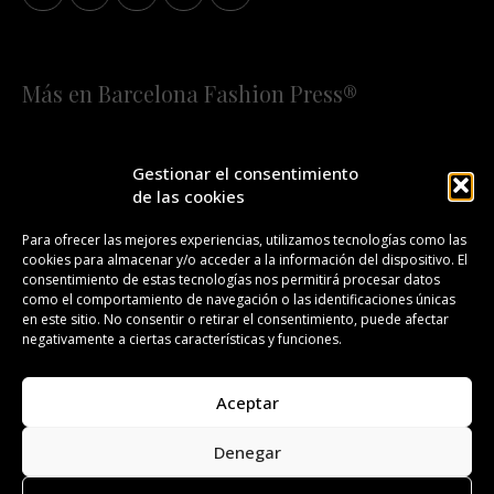
Más en Barcelona Fashion Press®
HOME
QUIÉNES SOMOS
STAFF
Gestionar el consentimiento
de las cookies
¡SUSCRÍBETE A NUESTRA FASHION NEWS!
Para ofrecer las mejores experiencias, utilizamos tecnologías como las
cookies para almacenar y/o acceder a la información del dispositivo. El
CONTACTO
REDACCIÓN
PUBLICIDAD
consentimiento de estas tecnologías nos permitirá procesar datos
como el comportamiento de navegación o las identificaciones únicas
ISSN 2385-4839
DL B 27443-2014
en este sitio. No consentir o retirar el consentimiento, puede afectar
negativamente a ciertas características y funciones.
GESTIÓN DE LA ORGANIZACIÓN
Aceptar
©BARCELONA FASHION PRESS®/™
Denegar
Todos los derechos reservados. Copyright 2008-2024.
Barcelona Fashion Press®/™ es una marca registrada.