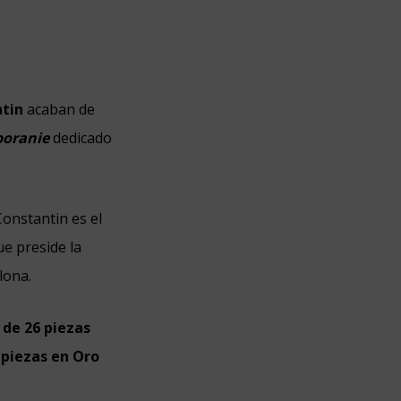
tin
acaban de
oranie
dedicado
Constantin es el
e preside la
lona.
 de 26 piezas
 piezas en Oro