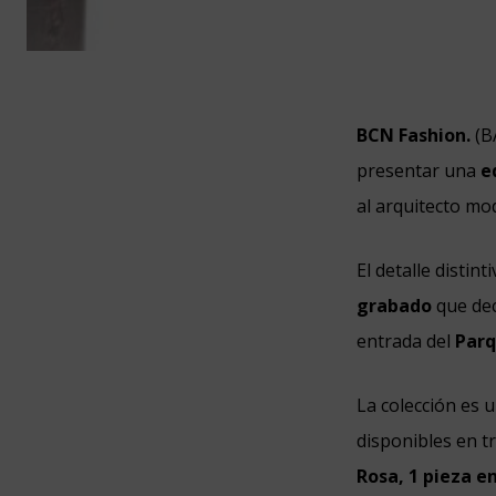
BCN Fashion.
(B
presentar una
e
al arquitecto mo
El detalle distin
grabado
que dec
entrada del
Parq
La colección es 
disponibles en t
Rosa, 1 pieza en