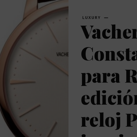
LUXURY
Vache
Consta
para R
edició
reloj 