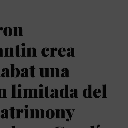
ron
ntin crea
abat una
n limitada del
Patrimony