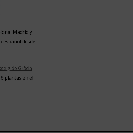
elona, Madrid y
do español desde
sseig de Gràcia
6 plantas en el