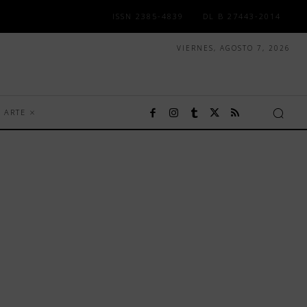
ISSN 2385-4839
DL B 27443-2014
VIERNES, AGOSTO 7, 2026
ARTE