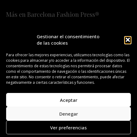
Más en Barcelona Fashion Press®
HOME
QUIÉNES SOMOS
STAFF
Gestionar el consentimiento
de las cookies
¡SUSCRÍBETE A NUESTRA FASHION NEWS!
Para ofrecer las mejores experiencias, utilizamos tecnologías como las
cookies para almacenar y/o acceder a la información del dispositivo. El
CONTACTO
REDACCIÓN
PUBLICIDAD
consentimiento de estas tecnologías nos permitirá procesar datos
como el comportamiento de navegación o las identificaciones únicas
ISSN 2385-4839
DL B 27443-2014
en este sitio. No consentir o retirar el consentimiento, puede afectar
negativamente a ciertas características y funciones.
GESTIÓN DE LA ORGANIZACIÓN
Aceptar
©BARCELONA FASHION PRESS®/™
Denegar
Todos los derechos reservados. Copyright 2008-2024.
Barcelona Fashion Press®/™ es una marca registrada.
Ver preferencias