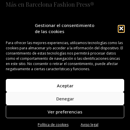
Más en Barcelona Fashion Press®
HOME
QUIÉNES SOMOS
STAFF
Gestionar el consentimiento
de las cookies
¡SUSCRÍBETE A NUESTRA FASHION NEWS!
Para ofrecer las mejores experiencias, utilizamos tecnologías como las
cookies para almacenar y/o acceder a la información del dispositivo. El
CONTACTO
REDACCIÓN
PUBLICIDAD
consentimiento de estas tecnologías nos permitirá procesar datos
como el comportamiento de navegación o las identificaciones únicas
ISSN 2385-4839
DL B 27443-2014
en este sitio. No consentir o retirar el consentimiento, puede afectar
negativamente a ciertas características y funciones.
GESTIÓN DE LA ORGANIZACIÓN
Aceptar
©BARCELONA FASHION PRESS®/™
Denegar
Todos los derechos reservados. Copyright 2008-2024.
Barcelona Fashion Press®/™ es una marca registrada.
Ver preferencias
Política de cookies
Aviso legal
Aviso legal
Política de privacidad
Política de cookies