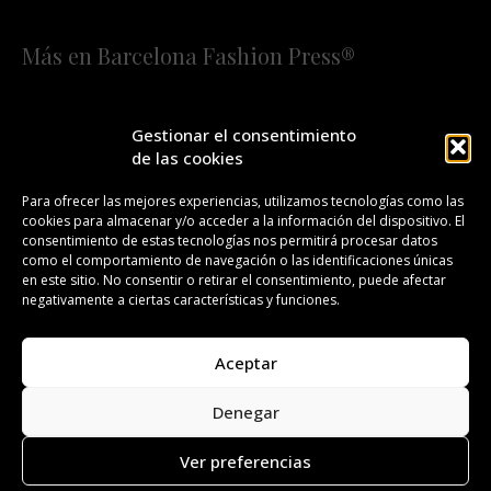
Más en Barcelona Fashion Press®
HOME
QUIÉNES SOMOS
STAFF
Gestionar el consentimiento
de las cookies
¡SUSCRÍBETE A NUESTRA FASHION NEWS!
Para ofrecer las mejores experiencias, utilizamos tecnologías como las
cookies para almacenar y/o acceder a la información del dispositivo. El
CONTACTO
REDACCIÓN
PUBLICIDAD
consentimiento de estas tecnologías nos permitirá procesar datos
como el comportamiento de navegación o las identificaciones únicas
ISSN 2385-4839
DL B 27443-2014
en este sitio. No consentir o retirar el consentimiento, puede afectar
negativamente a ciertas características y funciones.
GESTIÓN DE LA ORGANIZACIÓN
Aceptar
©BARCELONA FASHION PRESS®/™
Denegar
Todos los derechos reservados. Copyright 2008-2024.
Barcelona Fashion Press®/™ es una marca registrada.
Ver preferencias