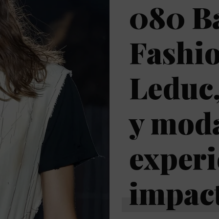
080 B
Fashio
Leduc,
y mod
experi
impac