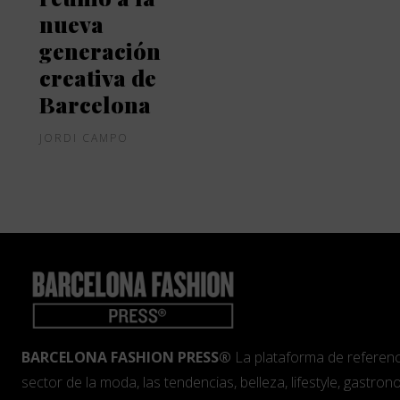
nueva
generación
creativa de
Barcelona
JORDI CAMPO
BARCELONA FASHION PRESS®
La plataforma de referenc
sector de la moda, las tendencias, belleza, lifestyle, gastrono