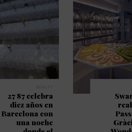
BEAUTY
27 87 celebra
Swar
diez años en
rea
Barcelona con
Pass
una noche
Gràc
donde el
Wond