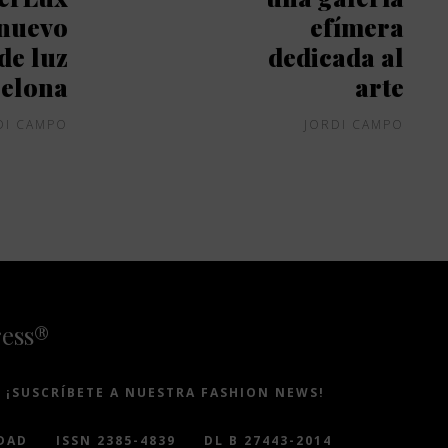
 nuevo
efímera
de luz
dedicada al
celona
arte
DI CAMPO
JORDI CAMPO
ress®
¡SUSCRÍBETE A NUESTRA FASHION NEWS!
DAD
ISSN 2385-4839
DL B 27443-2014