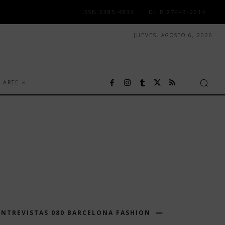
ISSN 2385-4839
DL B 27443-2014
JUEVES, AGOSTO 6, 2026
ARTE
ENTREVISTAS 080 BARCELONA FASHION