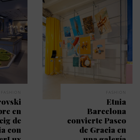
FASHION
FASHION
ovski
Etnia
bre en
Barcelona
eig de
convierte Paseo
ia con
de Gracia en
erLux
una galería