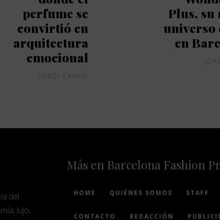
perfume se
Plus, su
convirtió en
universo 
arquitectura
en Bar
emocional
JOR
JORDI CAMPO
Más en Barcelona Fashion P
HOME
QUIÉNES SOMOS
STAFF
ia del
mía, lujo,
CONTACTO
REDACCIÓN
PUBLICI