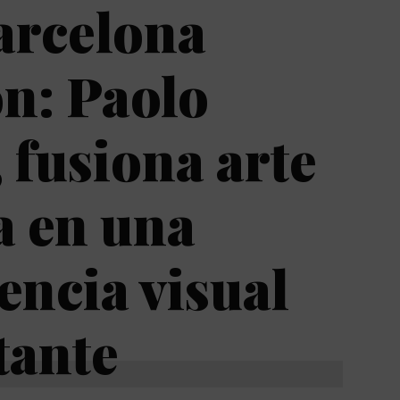
arcelona
n: Paolo
 fusiona arte
a en una
encia visual
tante