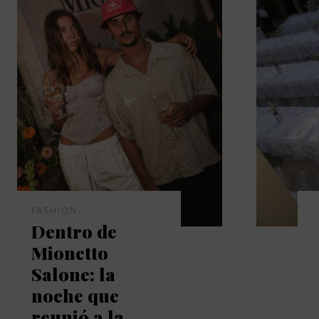
FASHION
Dentro de
Mionetto
Salone: la
noche que
reunió a la