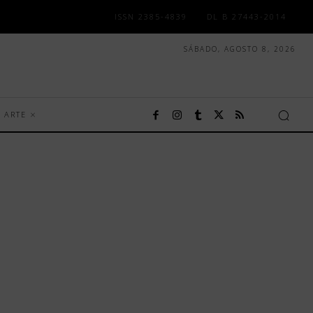
ISSN 2385-4839
DL B 27443-2014
SÁBADO, AGOSTO 8, 2026
ARTE