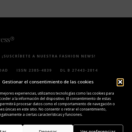
ress®
¡SUSCRÍBETE A NUESTRA FASHION NEWS!
DAD
ISSN 2385-4839
DL B 27443-2014
Gestionar el consentimiento de las cookies
 mejores experiencias, utilizamos tecnologías como las cookies para
ceder a la información del dispositivo. El consentimiento de estas
 permitirá procesar datos como el comportamiento de navegación o
nes únicas en este sitio. No consentir o retirar el consentimiento,
gativamente a ciertas características y funciones.
tar
Denegar
Ver preferencias