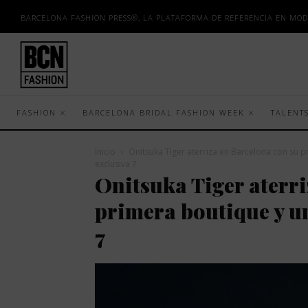
BARCELONA FASHION PRESS®, LA PLATAFORMA DE REFERENCIA EN MOD
FASHION
BARCELONA BRIDAL FASHION WEEK
TALENT
Inicio
Onitsuka Tiger aterriza en Barcelona con su p
exclusiva 7
Onitsuka Tiger aterri
primera boutique y u
7