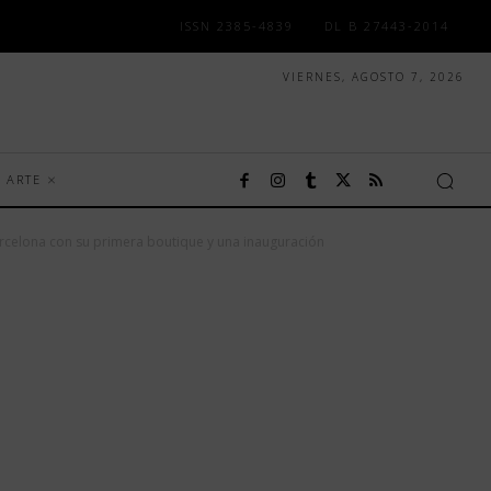
ISSN 2385-4839
DL B 27443-2014
VIERNES, AGOSTO 7, 2026
ARTE
arcelona con su primera boutique y una inauguración