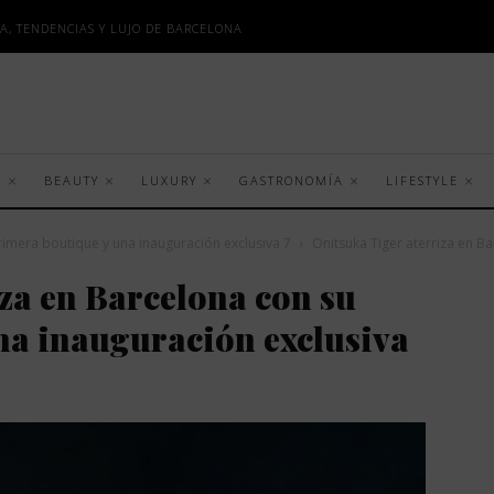
A, TENDENCIAS Y LUJO DE BARCELONA
S
BEAUTY
LUXURY
GASTRONOMÍA
LIFESTYLE
rimera boutique y una inauguración exclusiva 7
Onitsuka Tiger aterriza en B
za en Barcelona con su
na inauguración exclusiva