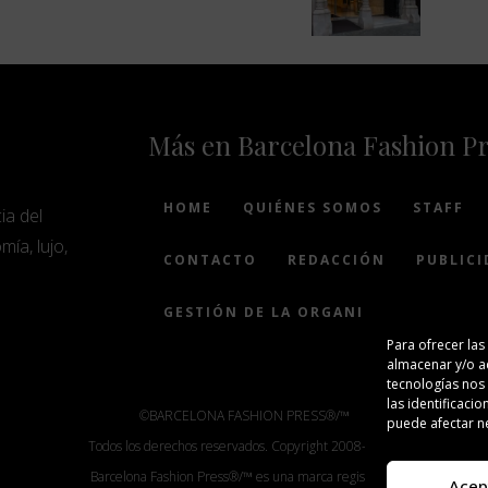
Más en Barcelona Fashion P
HOME
QUIÉNES SOMOS
STAFF
ia del
mía, lujo,
CONTACTO
REDACCIÓN
PUBLICI
GESTIÓN DE LA ORGANIZACIÓN
Para ofrecer las
almacenar y/o ac
tecnologías nos
las identificacio
©BARCELONA FASHION PRESS®/™
puede afectar ne
Todos los derechos reservados. Copyright 2008-2024.
Barcelona Fashion Press®/™ es una marca registrada.
Acep