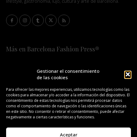
lifestyle, gastronomía, lujo, cultura y arte de Barcelona.
Más en Barcelona Fashion Press®
HOME
QUIÉNES SOMOS
STAFF
Gestionar el consentimiento
de las cookies
¡SUSCRÍBETE A NUESTRA FASHION NEWS!
Para ofrecer las mejores experiencias, utilizamos tecnologías como las
cookies para almacenar y/o acceder a la información del dispositivo. El
CONTACTO
REDACCIÓN
PUBLICIDAD
consentimiento de estas tecnologías nos permitirá procesar datos
como el comportamiento de navegación o las identificaciones únicas
ISSN 2385-4839
DL B 27443-2014
en este sitio. No consentir o retirar el consentimiento, puede afectar
negativamente a ciertas características y funciones.
GESTIÓN DE LA ORGANIZACIÓN
Aceptar