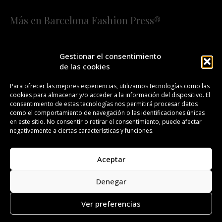
Más en Barcelona Fashion Press®
HOME
QUIÉNES SOMOS
STAFF
Gestionar el consentimiento
de las cookies
¡SUSCRÍBETE A NUESTRA FASHION NEWS!
Para ofrecer las mejores experiencias, utilizamos tecnologías como las
cookies para almacenar y/o acceder a la información del dispositivo. El
CONTACTO
REDACCIÓN
PUBLICIDAD
consentimiento de estas tecnologías nos permitirá procesar datos
como el comportamiento de navegación o las identificaciones únicas
ISSN 2385-4839
DL B 27443-2014
en este sitio. No consentir o retirar el consentimiento, puede afectar
negativamente a ciertas características y funciones.
GESTIÓN DE LA ORGANIZACIÓN
Aceptar
©BARCELONA FASHION PRESS®/™
Denegar
Todos los derechos reservados. Copyright 2008-2024.
Barcelona Fashion Press®/™ es una marca registrada.
Ver preferencias