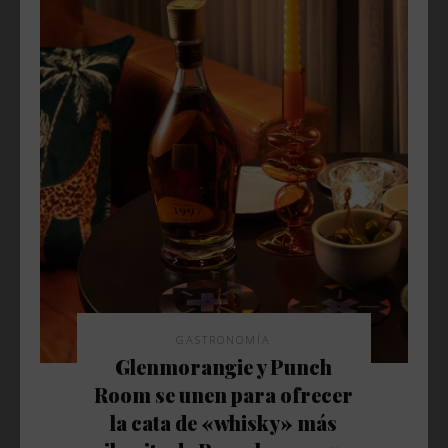
GASTRONOMÍA
Glenmorangie y Punch
Room se unen para ofrecer
la cata de «whisky» más