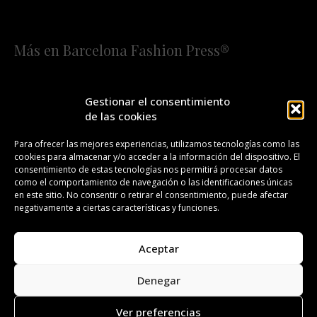
Más en Barcelona Fashion Press®
HOME
QUIÉNES SOMOS
STAFF
Gestionar el consentimiento
de las cookies
¡SUSCRÍBETE A NUESTRA FASHION NEWS!
Para ofrecer las mejores experiencias, utilizamos tecnologías como las
cookies para almacenar y/o acceder a la información del dispositivo. El
CONTACTO
REDACCIÓN
PUBLICIDAD
consentimiento de estas tecnologías nos permitirá procesar datos
como el comportamiento de navegación o las identificaciones únicas
ISSN 2385-4839
DL B 27443-2014
en este sitio. No consentir o retirar el consentimiento, puede afectar
negativamente a ciertas características y funciones.
GESTIÓN DE LA ORGANIZACIÓN
Aceptar
©BARCELONA FASHION PRESS®/™
Denegar
Todos los derechos reservados. Copyright 2008-2024.
Barcelona Fashion Press®/™ es una marca registrada.
Ver preferencias