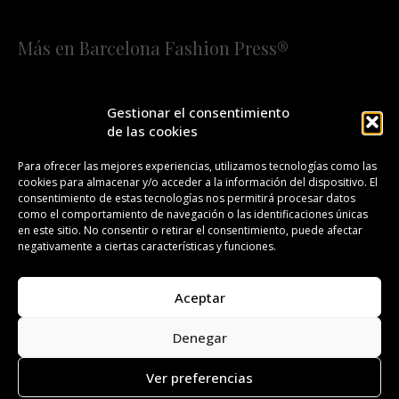
Más en Barcelona Fashion Press®
HOME
QUIÉNES SOMOS
STAFF
Gestionar el consentimiento
de las cookies
¡SUSCRÍBETE A NUESTRA FASHION NEWS!
Para ofrecer las mejores experiencias, utilizamos tecnologías como las
cookies para almacenar y/o acceder a la información del dispositivo. El
CONTACTO
REDACCIÓN
PUBLICIDAD
consentimiento de estas tecnologías nos permitirá procesar datos
como el comportamiento de navegación o las identificaciones únicas
ISSN 2385-4839
DL B 27443-2014
en este sitio. No consentir o retirar el consentimiento, puede afectar
negativamente a ciertas características y funciones.
GESTIÓN DE LA ORGANIZACIÓN
Aceptar
©BARCELONA FASHION PRESS®/™
Denegar
Todos los derechos reservados. Copyright 2008-2024.
Barcelona Fashion Press®/™ es una marca registrada.
Ver preferencias