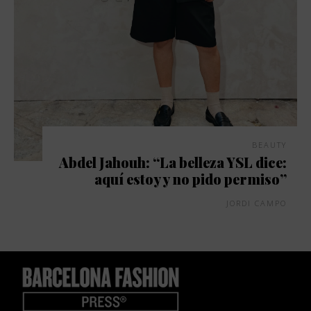
BEAUTY
Abdel Jahouh: “La belleza YSL dice:
aquí estoy y no pido permiso”
JORDI CAMPO