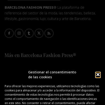
BARCELONA FASHION PRESS®
La plataforma de
referencia del sector de la moda, las tendencias, belleza,
lifestyle, gastronomía, lujo, cultura y arte de Barcelona.
Más en Barcelona Fashion Press®
HOME
QUIÉNES SOMOS
STAFF
Gestionar el consentimiento
de las cookies
¡SUSCRÍBETE A NUESTRA FASHION NEWS!
Para ofrecer las mejores experiencias, utilizamos tecnologías como las
cookies para almacenar y/o acceder a la información del dispositivo. El
CONTACTO
REDACCIÓN
PUBLICIDAD
consentimiento de estas tecnologías nos permitirá procesar datos
como el comportamiento de navegación o las identificaciones únicas
ISSN 2385-4839
DL B 27443-2014
en este sitio. No consentir o retirar el consentimiento, puede afectar