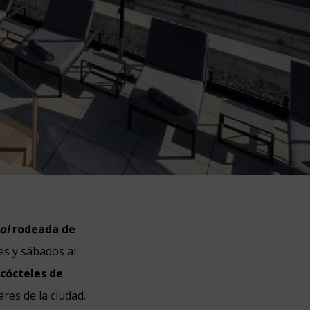
ool
rodeada de
es y sábados al
e
cócteles de
res de la ciudad.