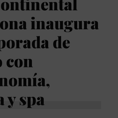
ontinental
lona inaugura
porada de
o con
onomía,
 y spa