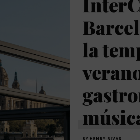
InterC
Barce
la tem
veran
gastr
música
BY
HENRY RIVAS