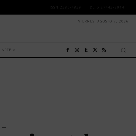
ISSN 2385-4839
DL B 27443-2014
VIERNES, AGOSTO 7, 2026
ARTE