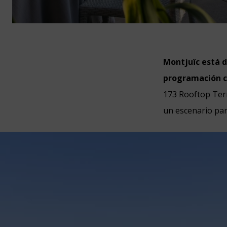
Montjuïc está 
programación 
173 Rooftop Terr
un escenario par