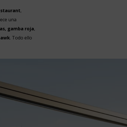
staurant
,
rece una
ñas, gamba roja
,
hawk
. Todo ello