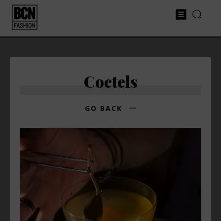
Coctels
GO BACK