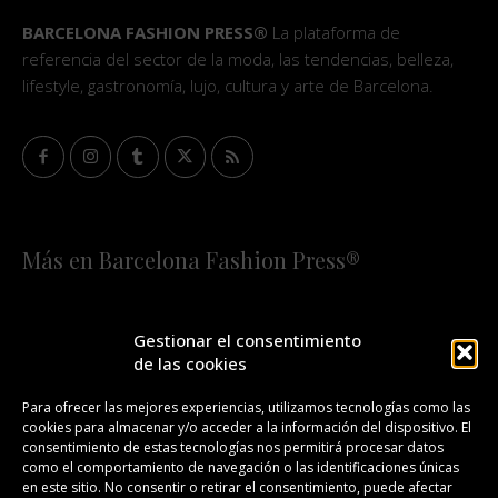
BARCELONA FASHION PRESS®
La plataforma de
referencia del sector de la moda, las tendencias, belleza,
lifestyle, gastronomía, lujo, cultura y arte de Barcelona.
Más en Barcelona Fashion Press®
HOME
QUIÉNES SOMOS
STAFF
Gestionar el consentimiento
de las cookies
¡SUSCRÍBETE A NUESTRA FASHION NEWS!
Para ofrecer las mejores experiencias, utilizamos tecnologías como las
cookies para almacenar y/o acceder a la información del dispositivo. El
CONTACTO
REDACCIÓN
PUBLICIDAD
consentimiento de estas tecnologías nos permitirá procesar datos
como el comportamiento de navegación o las identificaciones únicas
ISSN 2385-4839
DL B 27443-2014
en este sitio. No consentir o retirar el consentimiento, puede afectar