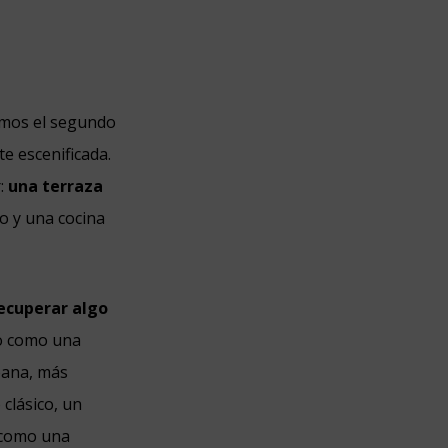
amos el segundo
e escenificada.
r:
una terraza
io y una cocina
ecuperar algo
o como una
bana, más
 clásico, un
i como una