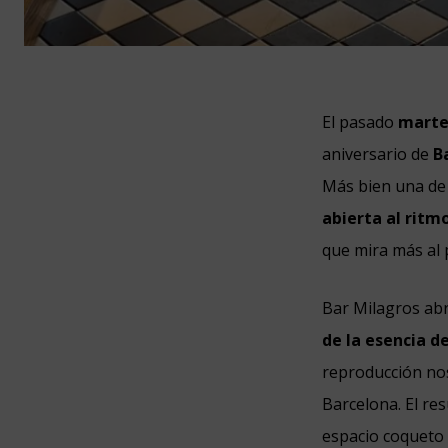
El pasado
marte
aniversario de
B
Más bien una de 
abierta al ritm
que mira más al p
Bar Milagros abr
de la esencia d
reproducción nos
Barcelona. El res
espacio coqueto