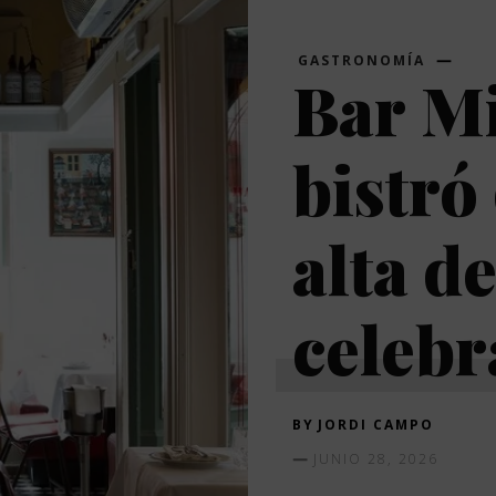
GASTRONOMÍA
Bar Mi
bistró
alta d
celebr
BY
JORDI CAMPO
JUNIO 28, 2026