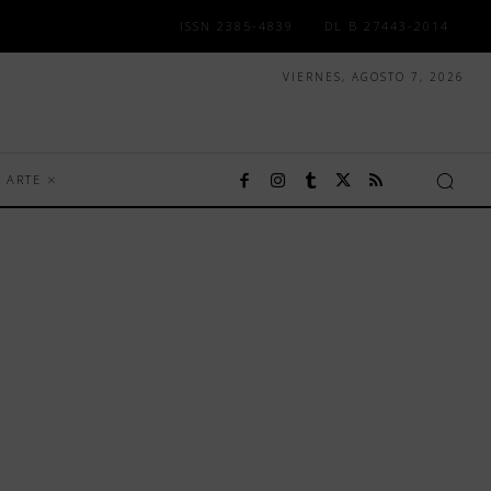
ISSN 2385-4839
DL B 27443-2014
VIERNES, AGOSTO 7, 2026
ARTE