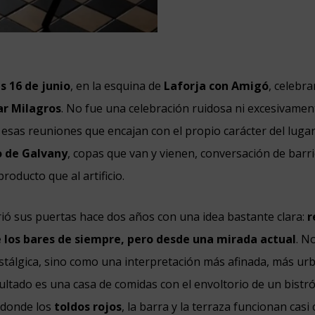
s 16 de junio
, en la esquina de
Laforja con Amigó
, celebr
ar Milagros
. No fue una celebración ruidosa ni excesivament
esas reuniones que encajan con el propio carácter del luga
o de Galvany
, copas que van y vienen, conversación de barr
roducto que al artificio.
ió sus puertas hace dos años con una idea bastante clara:
r
e los bares de siempre, pero desde una mirada actual
. N
tálgica, sino como una interpretación más afinada, más ur
ultado es una casa de comidas con el envoltorio de un bistró
 donde los
toldos rojos
, la barra y la terraza funcionan cas