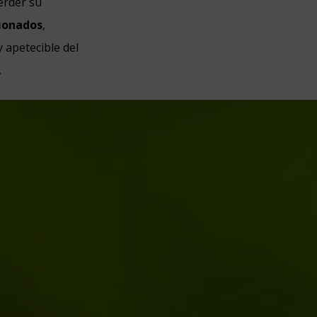
erder su
cionados
,
 apetecible del
.