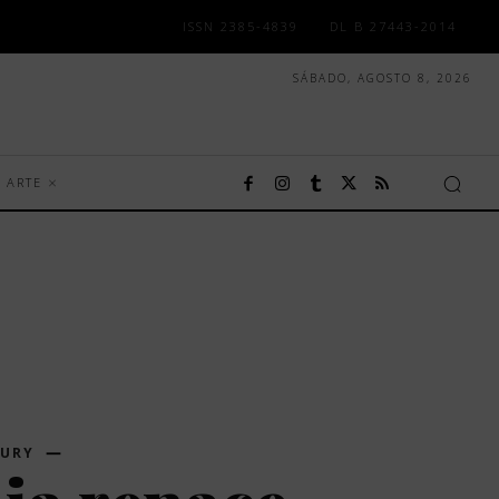
ISSN 2385-4839
DL B 27443-2014
SÁBADO, AGOSTO 8, 2026
ARTE
XURY