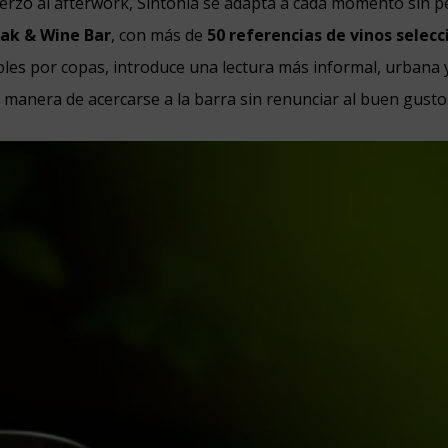
erzo al afterwork, Sintonia se adapta a cada momento sin p
ak & Wine Bar
, con más de
50 referencias de vinos selec
les por copas, introduce una lectura más informal, urbana y
 manera de acercarse a la barra sin renunciar al buen gusto