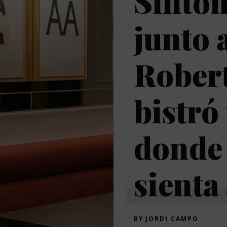
Sinton
junto 
Robert
bistró
donde 
sienta
BY
JORDI CAMPO