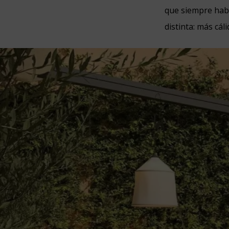
que siempre habí
distinta: más cál