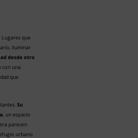
. Lugares que
rio, iluminar
dad desde otro
io con una
idad que
stantes.
Su
na
, un espacio
fera parecen
refugio urbano