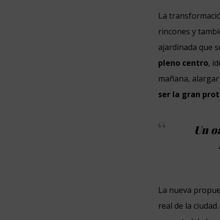
La transformació
rincones y tambi
ajardinada que 
pleno centro
, i
mañana, alargar 
ser la gran pro
Un oa
La nueva propues
real de la ciudad