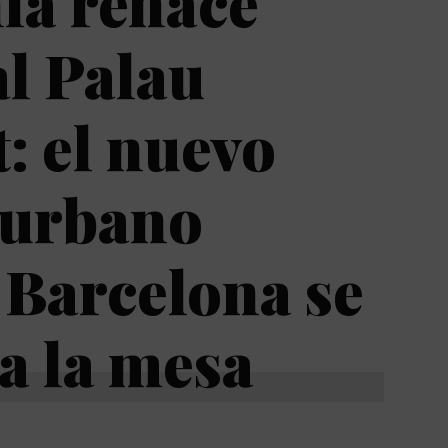
ia renace
al Palau
: el nuevo
 urbano
Barcelona se
 a la mesa