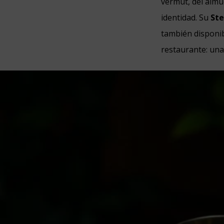
vermut, del almu
identidad. Su
Ste
también disponib
restaurante: una