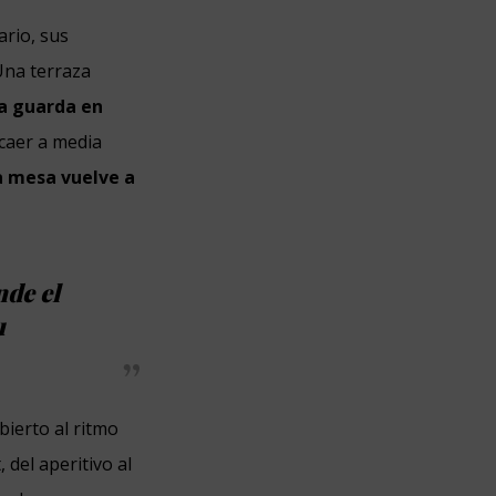
ario, sus
 Una terraza
na guarda en
 caer a media
la mesa vuelve a
nde el
u
ierto al ritmo
 del aperitivo al