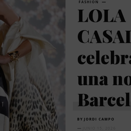
FASHION
LOLA
CASA
celebr
una no
Barce
BY
JORDI CAMPO
JUNIO 15, 2026