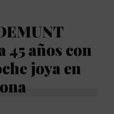
DEMUNT
a 45 años con
che joya en
lona