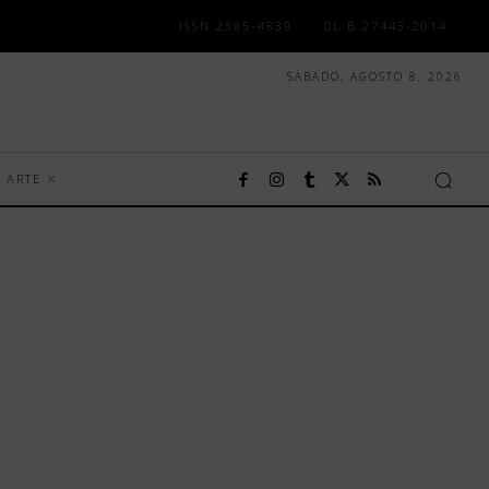
ISSN 2385-4839
DL B 27443-2014
SÁBADO, AGOSTO 8, 2026
ARTE