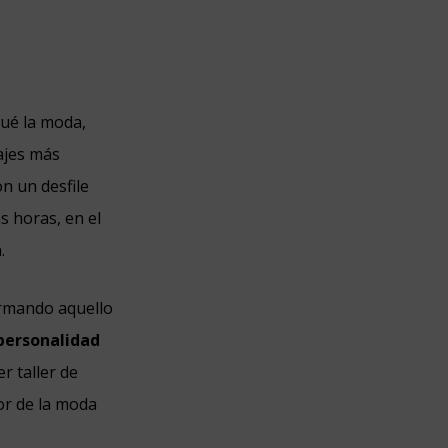
qué la moda,
ajes más
n un desfile
s horas, en el
.
irmando aquello
 personalidad
r taller de
tor de la moda