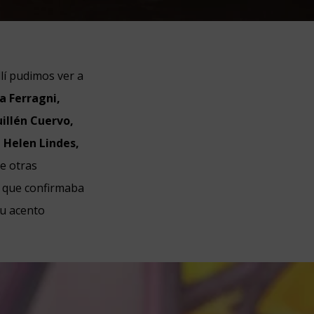
llí pudimos ver a
a Ferragni,
uillén Cuervo,
 Helen Lindes,
re otras
a que confirmaba
su acento