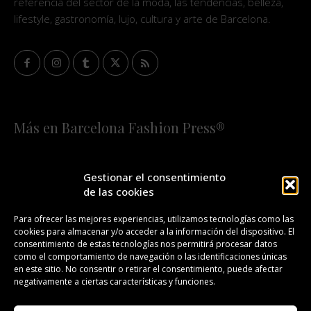
referencia del sector de la moda, las tendencias, belleza,
lifestyle, gastronomía, lujo, cultura y arte de Barcelona.
Más en Barcelona Fashion Press®
HOME
QUIÉNES SOMOS
STAFF
Gestionar el consentimiento
de las cookies
¡SUSCRÍBETE A NUESTRA FASHION NEWS!
Para ofrecer las mejores experiencias, utilizamos tecnologías como las
cookies para almacenar y/o acceder a la información del dispositivo. El
CONTACTO
REDACCIÓN
PUBLICIDAD
consentimiento de estas tecnologías nos permitirá procesar datos
como el comportamiento de navegación o las identificaciones únicas
ISSN 2385-4839
DL B 27443-2014
en este sitio. No consentir o retirar el consentimiento, puede afectar
negativamente a ciertas características y funciones.
GESTIÓN DE LA ORGANIZACIÓN