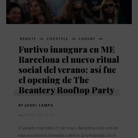
BEAUTY
LIFESTYLE
LUXURY
Furtivo inaugura en ME
Barcelona el nuevo ritual
social del verano: así fue
el opening de The
Beautery Rooftop Party
BY
JORDI CAMPO
MAYO 30, 2026
El pasado miércoles 27 de mayo, Barcelona vivió uno de
esos encuentros llamados a definir la temporada. En lo