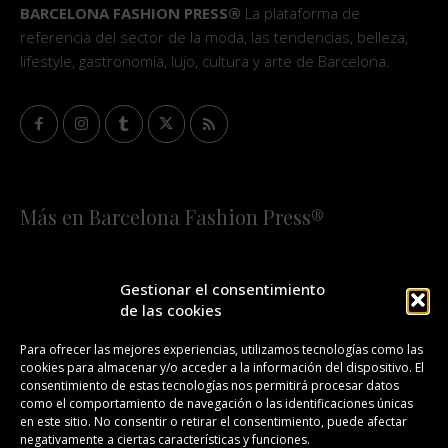
BARCELONA FASHION PRESS®
La plataforma de
referencia del sector de la moda, las tendencias, belleza,
lifestyle, gastronomía, lujo, cultura y arte de Barcelona.
Más en Barcelona Fashion Press®
HOME
QUIÉNES SOMOS
STAFF
Gestionar el consentimiento
de las cookies
¡SUSCRÍBETE A NUESTRA FASHION NEWS!
Para ofrecer las mejores experiencias, utilizamos tecnologías como las
cookies para almacenar y/o acceder a la información del dispositivo. El
CONTACTO
REDACCIÓN
PUBLICIDAD
consentimiento de estas tecnologías nos permitirá procesar datos
como el comportamiento de navegación o las identificaciones únicas
ISSN 2385-4839
DL B 27443-2014
en este sitio. No consentir o retirar el consentimiento, puede afectar
negativamente a ciertas características y funciones.