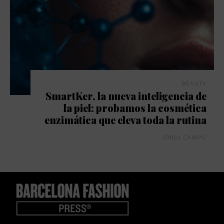
BEAUTY
SmartKer, la nueva inteligencia de
la piel: probamos la cosmética
enzimática que eleva toda la rutina
JORDI CAMPO