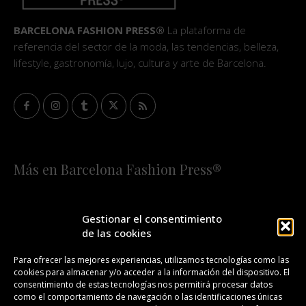
BARCELONA FASHION PRESS®
La plataforma de
referencia del sector de la moda, las tendencias, belleza,
lifestyle, gastronomía, lujo, cultura y arte de Barcelona.
Más en Barcelona Fashion Press®
HOME
QUIÉNES SOMOS
STAFF
Gestionar el consentimiento
de las cookies
¡SUSCRÍBETE A NUESTRA FASHION NEWS!
Para ofrecer las mejores experiencias, utilizamos tecnologías como las
cookies para almacenar y/o acceder a la información del dispositivo. El
CONTACTO
REDACCIÓN
PUBLICIDAD
consentimiento de estas tecnologías nos permitirá procesar datos
como el comportamiento de navegación o las identificaciones únicas
ISSN 2385-4839
DL B 27443-2014