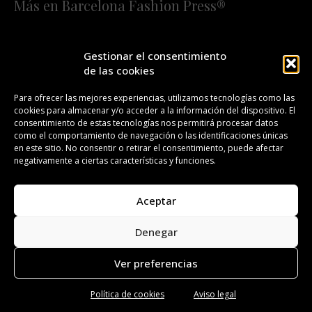
Más en Barcelona Fashion Press®
HOME
QUIÉNES SOMOS
STAFF
Gestionar el consentimiento
de las cookies
¡SUSCRÍBETE A NUESTRA FASHION NEWS!
Para ofrecer las mejores experiencias, utilizamos tecnologías como las
cookies para almacenar y/o acceder a la información del dispositivo. El
CONTACTO
REDACCIÓN
PUBLICIDAD
consentimiento de estas tecnologías nos permitirá procesar datos
como el comportamiento de navegación o las identificaciones únicas
ISSN 2385-4839
DL B 27443-2014
en este sitio. No consentir o retirar el consentimiento, puede afectar
negativamente a ciertas características y funciones.
GESTIÓN DE LA ORGANIZACIÓN
Aceptar
©BARCELONA FASHION PRESS®/™
Denegar
Todos los derechos reservados. Copyright 2008-2024.
Barcelona Fashion Press®/™ es una marca registrada.
Ver preferencias
Política de cookies
Aviso legal
Aviso legal
Política de privacidad
Política de cookies