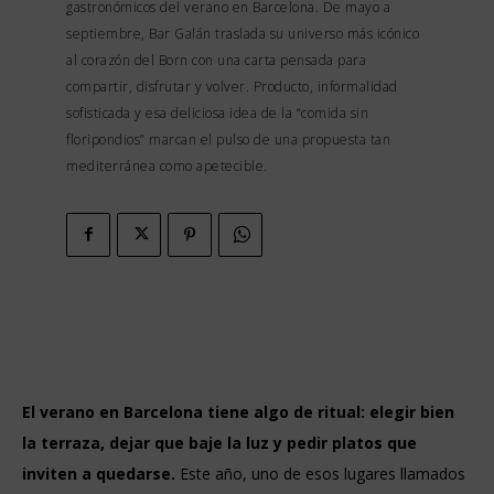
gastronómicos del verano en Barcelona. De mayo a
septiembre, Bar Galán traslada su universo más icónico
al corazón del Born con una carta pensada para
compartir, disfrutar y volver. Producto, informalidad
sofisticada y esa deliciosa idea de la “comida sin
floripondios” marcan el pulso de una propuesta tan
mediterránea como apetecible.
El verano en Barcelona tiene algo de ritual: elegir bien
la terraza, dejar que baje la luz y pedir platos que
inviten a quedarse.
Este año, uno de esos lugares llamados