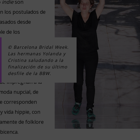
o
indie
son
n los postulados de
 basados desde
le de los
ofisticación y
© Barcelona Bridal Week.
 novia. Con una
Las hermanas Yolanda y
Cristina saludando a la
e forma magistral,
finalización de su último
nsiguen crear
desfile de la BBW.
que impregnan a la
moda nupcial, de
se corresponden
 y vida hippie, con
amente de folklore
bicenca.