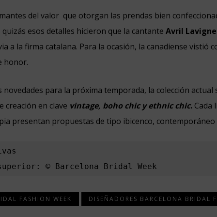
amantes del valor que otorgan las prendas bien confecciona
, quizás esos detalles hicieron que la cantante
Avril Lavigne
ia a la firma catalana. Para la ocasión, la canadiense vistió c
e honor.
as novedades para la próxima temporada, la colección actua
de creación en clave
vintage, boho chic y ethnic chic
.
Cada l
opia presentan propuestas de tipo ibicenco, contemporáneo
vas

superior: © Barcelona Bridal Week
IDAL FASHION WEEK
DISEÑADORES BARCELONA BRIDAL 