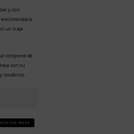
das y con
encomendara
on un traje
l se compone de
ínea con su
 y moderno.
FASHION WEEK