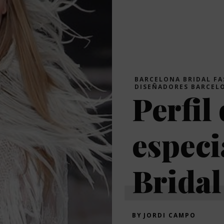
BARCELONA BRIDAL F
DISEÑADORES BARCEL
Perfil
especi
Bridal
BY
JORDI CAMPO