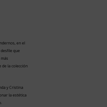
ndernos, en el
 desfile que
s más
 de la colección
da y Cristina
onar la estética
o.