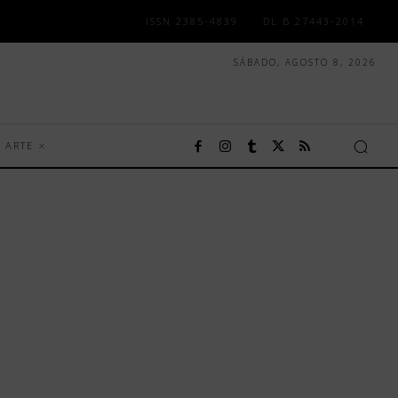
ISSN 2385-4839
DL B 27443-2014
SÁBADO, AGOSTO 8, 2026
ARTE