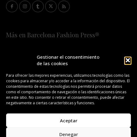
Más en Barcelona Fashion Press®
HOME
QUIÉNES SOMOS
STAFF
Gestionar el consentimiento
de las cookies
¡SUSCRÍBETE A NUESTRA FASHION NEWS!
Para ofrecer las mejores experiencias, utilizamos tecnologías como las
cookies para almacenar y/o acceder a la información del dispositivo. El
CONTACTO
REDACCIÓN
PUBLICIDAD
consentimiento de estas tecnologías nos permitirá procesar datos
como el comportamiento de navegación o las identificaciones únicas
ISSN 2385-4839
DL B 27443-2014
en este sitio. No consentir o retirar el consentimiento, puede afectar
negativamente a ciertas características y funciones.
GESTIÓN DE LA ORGANIZACIÓN
Aceptar
©BARCELONA FASHION PRESS®/™
Denegar
Todos los derechos reservados. Copyright 2008-2024.