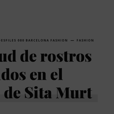
DESFILES 080 BARCELONA FASHION
FASHION
ud de rostros
dos en el
e de Sita Murt