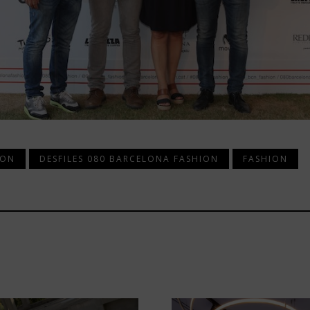
ION
DESFILES 080 BARCELONA FASHION
FASHION