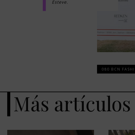
Esteve.
080 BCN FASH
Más artículos