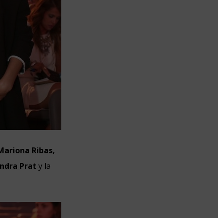
Mariona Ribas,
ndra Prat
y
la