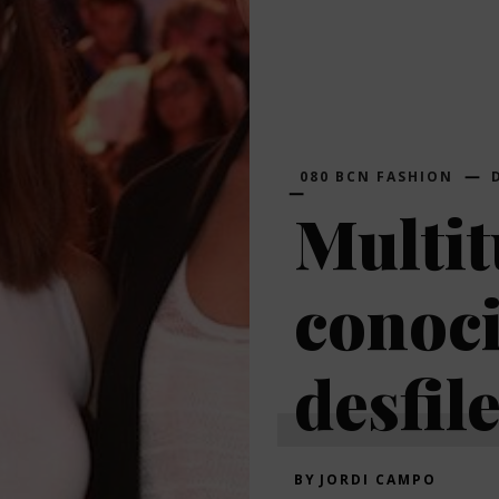
080 BCN FASHION
Multit
conoci
desfil
BY
JORDI CAMPO