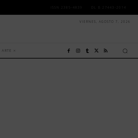
ISSN 2385-4839
DL B 27443-2014
VIERNES, AGOSTO 7, 2026
ARTE