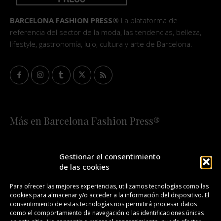
BARCELONA FASHION PRESS®
La plataforma de
referencia del sector de la moda, las tendencias, belleza,
lifestyle, gastronomía, lujo, cultura y arte de Barcelona.
Más en Barcelona Fashion Press®
HOME
QUIÉNES SOMOS
STAFF
Gestionar el consentimiento
de las cookies
¡SUSCRÍBETE A NUESTRA FASHION NEWS!
Para ofrecer las mejores experiencias, utilizamos tecnologías como las
cookies para almacenar y/o acceder a la información del dispositivo. El
CONTACTO
REDACCIÓN
PUBLICIDAD
consentimiento de estas tecnologías nos permitirá procesar datos
como el comportamiento de navegación o las identificaciones únicas
ISSN 2385-4839
DL B 27443-2014