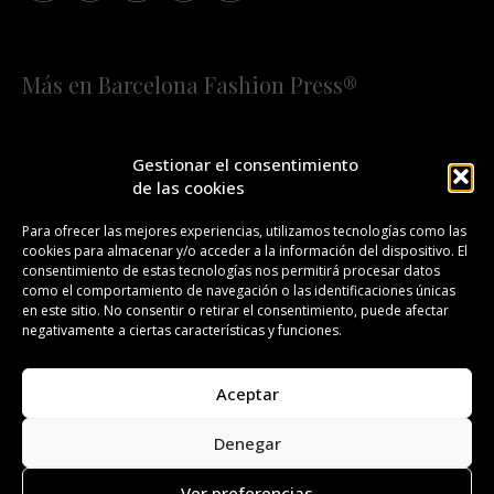
Más en Barcelona Fashion Press®
HOME
QUIÉNES SOMOS
STAFF
Gestionar el consentimiento
de las cookies
¡SUSCRÍBETE A NUESTRA FASHION NEWS!
Para ofrecer las mejores experiencias, utilizamos tecnologías como las
cookies para almacenar y/o acceder a la información del dispositivo. El
CONTACTO
REDACCIÓN
PUBLICIDAD
consentimiento de estas tecnologías nos permitirá procesar datos
como el comportamiento de navegación o las identificaciones únicas
ISSN 2385-4839
DL B 27443-2014
en este sitio. No consentir o retirar el consentimiento, puede afectar
negativamente a ciertas características y funciones.
GESTIÓN DE LA ORGANIZACIÓN
Aceptar
©BARCELONA FASHION PRESS®/™
Denegar
Todos los derechos reservados. Copyright 2008-2024.
Barcelona Fashion Press®/™ es una marca registrada.
Ver preferencias