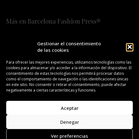
Más en Barcelona Fashion Press®
HOME
QUIÉNES SOMOS
STAFF
Gestionar el consentimiento
de las cookies
¡SUSCRÍBETE A NUESTRA FASHION NEWS!
Para ofrecer las mejores experiencias, utilizamos tecnologías como las
cookies para almacenar y/o acceder a la información del dispositivo. El
CONTACTO
REDACCIÓN
PUBLICIDAD
consentimiento de estas tecnologías nos permitirá procesar datos
como el comportamiento de navegación o las identificaciones únicas
ISSN 2385-4839
DL B 27443-2014
en este sitio. No consentir o retirar el consentimiento, puede afectar
negativamente a ciertas características y funciones.
GESTIÓN DE LA ORGANIZACIÓN
Aceptar
©BARCELONA FASHION PRESS®/™
Denegar
Todos los derechos reservados. Copyright 2008-2024.
Barcelona Fashion Press®/™ es una marca registrada.
Ver preferencias