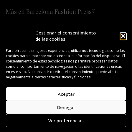
Más en Barcelona Fashion Press®
HOME
QUIÉNES SOMOS
STAFF
Gestionar el consentimiento
de las cookies
¡SUSCRÍBETE A NUESTRA FASHION NEWS!
Para ofrecer las mejores experiencias, utilizamos tecnologías como las
cookies para almacenar y/o acceder a la información del dispositivo. El
CONTACTO
REDACCIÓN
PUBLICIDAD
consentimiento de estas tecnologías nos permitirá procesar datos
como el comportamiento de navegación o las identificaciones únicas
ISSN 2385-4839
DL B 27443-2014
en este sitio. No consentir o retirar el consentimiento, puede afectar
negativamente a ciertas características y funciones.
GESTIÓN DE LA ORGANIZACIÓN
Aceptar
©BARCELONA FASHION PRESS®/™
Denegar
Todos los derechos reservados. Copyright 2008-2024.
Barcelona Fashion Press®/™ es una marca registrada.
Ver preferencias