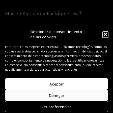
Más en Barcelona Fashion Press®
HOME
QUIÉNES SOMOS
STAFF
Gestionar el consentimiento
de las cookies
¡SUSCRÍBETE A NUESTRA FASHION NEWS!
Para ofrecer las mejores experiencias, utilizamos tecnologías como las
cookies para almacenar y/o acceder a la información del dispositivo. El
CONTACTO
REDACCIÓN
PUBLICIDAD
consentimiento de estas tecnologías nos permitirá procesar datos
como el comportamiento de navegación o las identificaciones únicas
ISSN 2385-4839
DL B 27443-2014
en este sitio. No consentir o retirar el consentimiento, puede afectar
negativamente a ciertas características y funciones.
GESTIÓN DE LA ORGANIZACIÓN
Aceptar
©BARCELONA FASHION PRESS®/™
Denegar
Todos los derechos reservados. Copyright 2008-2024.
Barcelona Fashion Press®/™ es una marca registrada.
Ver preferencias