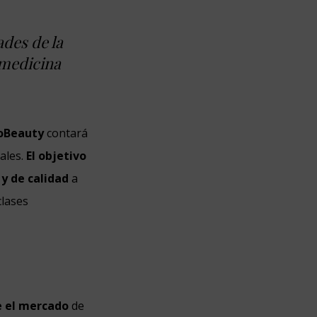
des de la
a medicina
oBeauty
contará
ales.
El objetivo
 y de calidad
a
clases
re el mercado
de