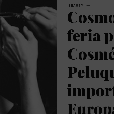
BEAUTY
Cosmo
feria 
Cosmét
Peluq
impor
Europa