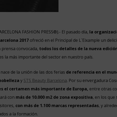
ARCELONA FASHION PRESS®).- El pasado día,
la organizac
arcelona 2017
ofreció en el Principal de L`Eixample un deli
la prensa convocada,
todos los detalles de la nueva edició
es la más importante del sector en nuestro país.
 nace de la unión de las dos ferias
de referencia en el mun
obelleza
y
STS Beauty Barcelona
. Por su envergadura Co
es el certamen más importante de Europa,
entre otras c
tará con
más de 10.000 m2 de zona expositiva
, en los que
sitores,
con más de 1.100 marcas representadas
, y alred
dos a la formación.