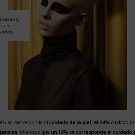
moBeauty
s Los
vados.
28% se corresponde al
cuidado de la piel, el 24%
cuidado pe
gancias.
Mientras que
un 19% se corresponde al cuidado d