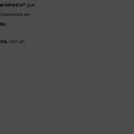
barómetro*
que
formaremos en
ón.
lza,
con un