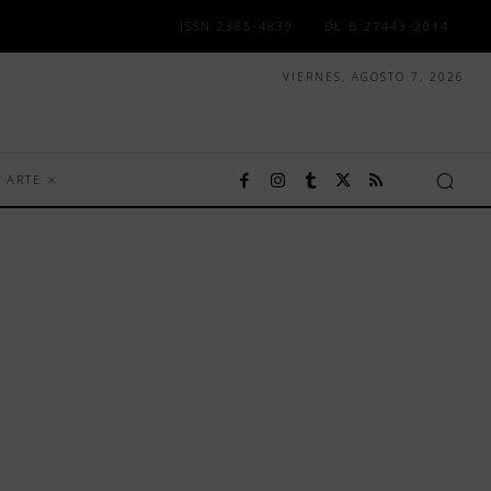
ISSN 2385-4839
DL B 27443-2014
VIERNES, AGOSTO 7, 2026
ARTE