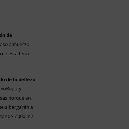
ión de
cioso almuerzo
n
de esta feria
do de la belleza
smoBeauty
osas porque en
 se albergarán a
edor de 7.000 m2