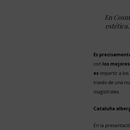
En Cosmo
estética
Es precisamente
con
los mejore
es
impartir a los
través de una nu
magistrales.
Cataluña alberg
En la presentaci