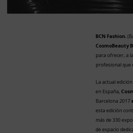
BCN Fashion.
(B
CosmoBeauty B
para ofrecer, a 
profesional que 
La actual edición
en España,
Cosm
Barcelona 2017
esta edición con
más de 330 expo
de espacio dedica