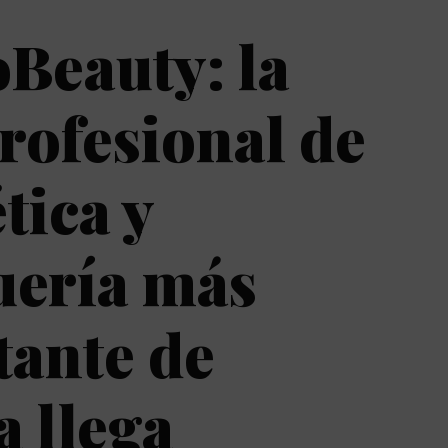
Beauty: la
profesional de
ica y
uería más
tante de
 llega