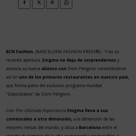
BCN Fashion.
(BARCELONA FASHION PRESS®).- Tras su
reciente apertura,
Enigma no deja de sorprendernos
y
anuncia su nueva
alianza con
Dom Pérignon
convirtiéndose
así en
uno de los primeros restaurantes en nuestro país,
que forma parte del exclusivo programa mundial
“Dépositaires” de Dom Pérignon.
Con
The Ultimate Experiencie
Enigma lleva a sus
comensales a otra dimensión,
a la dimensión de las
mejores mesas del mundo, y sitúa a
Barcelona
entre el
circuito de templos de la alta gastronomía equiparables a